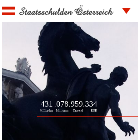
431
.078
.959
.334
Milliarden
Millionen
Tausend
EUR