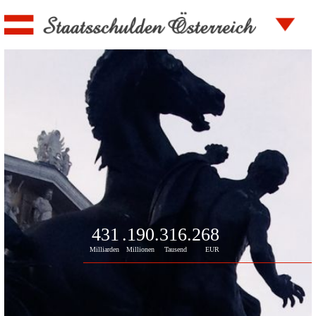
431
.190
.316
.268
Milliarden
Millionen
Tausend
EUR