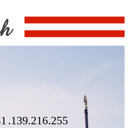
31
.139
.216
.944