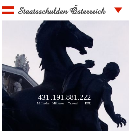
431
.191
.881
.222
Milliarden
Millionen
Tausend
EUR