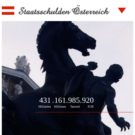
431
.161
.985
.920
Milliarden
Millionen
Tausend
EUR