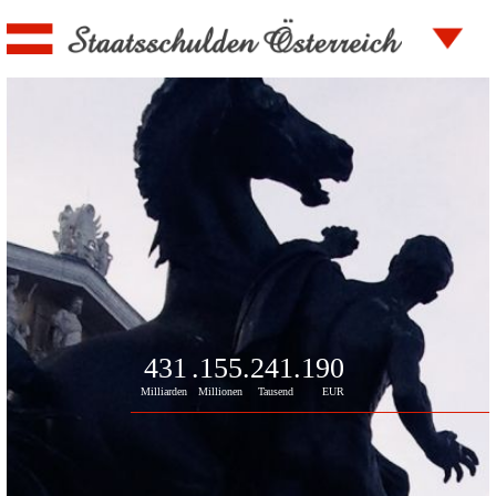
431
.155
.241
.190
Milliarden
Millionen
Tausend
EUR