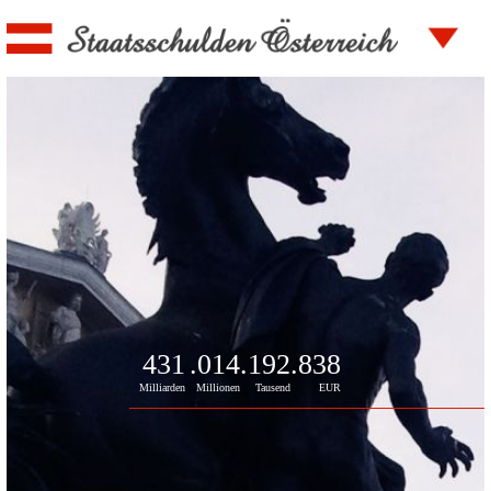
431
.014
.192
.838
Milliarden
Millionen
Tausend
EUR