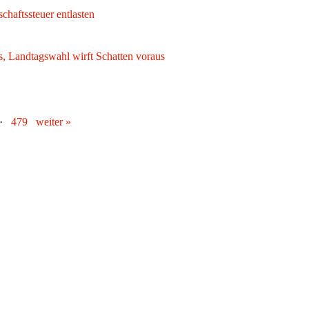
schaftssteuer entlasten
s, Landtagswahl wirft Schatten voraus
··
479
weiter »