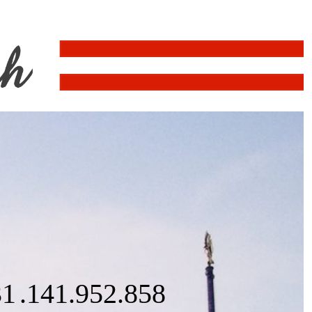
31
.141
.953
.547