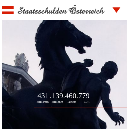
431
.139
.460
.779
Milliarden
Millionen
Tausend
EUR