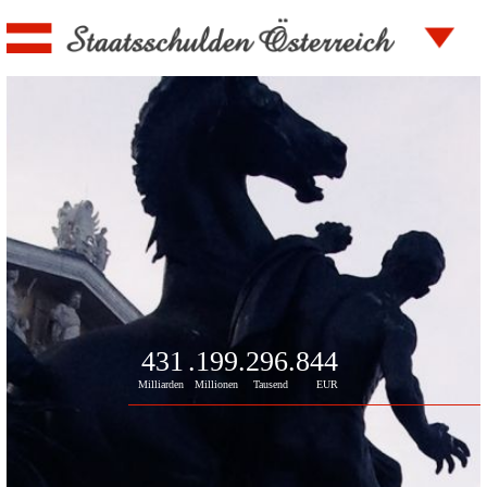
431
.199
.296
.844
Milliarden
Millionen
Tausend
EUR